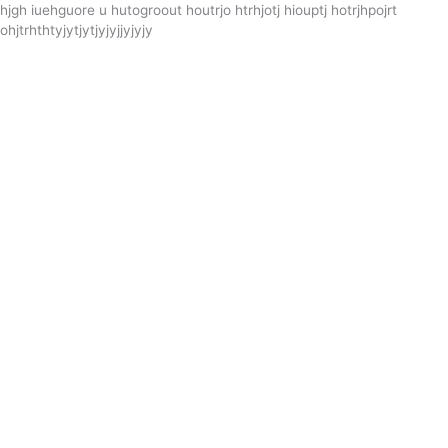
hjgh iuehguore u hutogroout houtrjo htrhjotj hiouptj hotrjhpojrt
ohjtrhthtyjytjytjyjyjjyjyjy